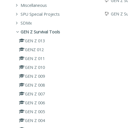
GEN Z Sur
Miscellaneous
GEN Z Su
SPU Special Projects
SDMx
GEN Z Survival Tools
GEN Z 013
GENZ 012
GEN Z 011
GEN Z 010
GEN Z 009
GEN Z 008
GEN Z 007
GEN Z 006
GEN Z 005
GEN Z 004