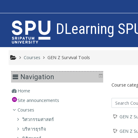
Skip to main content
DLearning SP
Courses
GEN Z Survival Tools
Navigation
Course categ
Home
Site announcements
Search Courses
Courses
GEN Z Sur
วิศวกรรมศาสตร์
บริหารธุรกิจ
GEN Z Sur