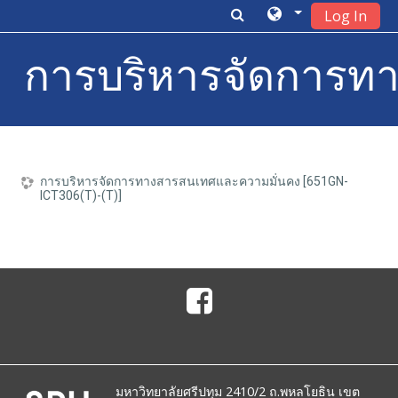
Log In
การบริหารจัดการทาง
Skip to main content
การบริหารจัดการทางสารสนเทศและความมั่นคง [651GN-
ICT306(T)-(T)]
มหาวิทยาลัยศรีปทุม 2410/2 ถ.พหลโยธิน เขต