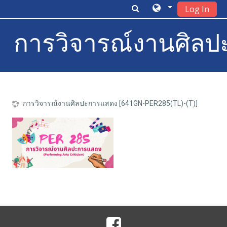
Log In
การวิจารณ์งานศิลปะ
Skip to main content
การวิจารณ์งานศิลปะการแสดง [641GN-PER285(TL)-(T)]