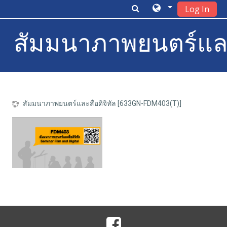
Log In
สัมมนาภาพยนตร์และสื
ข้ามไปยังเนื้อหาหลัก
สัมมนาภาพยนตร์และสื่อดิจิทัล [633GN-FDM403(T)]