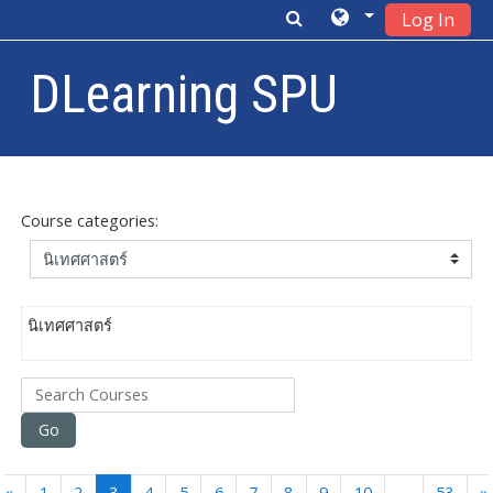
Log In
DLearning SPU
Skip to main content
Course categories:
นิเทศศาสตร์
Search Courses
Go
Previous
(current)