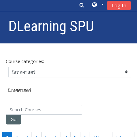
Log In
DLearning SPU
Skip to main content
Course categories:
นิเทศศาสตร์
Search Courses
Go
(current)
Ne