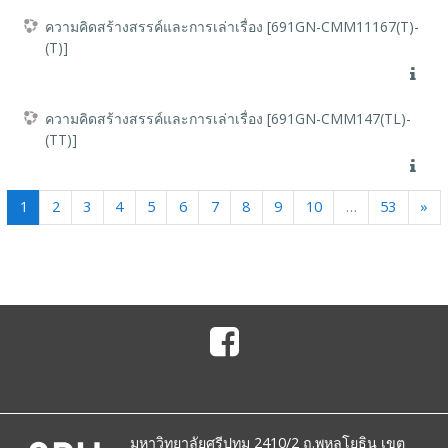
ความคิดสร้างสรรค์และการเล่าเรื่อง [691GN-CMM11167(T)-
(T)]
ความคิดสร้างสรรค์และการเล่าเรื่อง [691GN-CMM147(TL)-
(TT)]
(current)
Ne
1
2
3
4
5
6
7
8
9
10
…
53
»
มหาวิทยาลัยศรีปทุม 2410/2 ถ.พหลโยธิน เขต