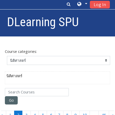
Log In
DLearning SPU
Skip to main content
Course categories:
นิติศาสตร์
Search Courses
Go
Previous
(current)