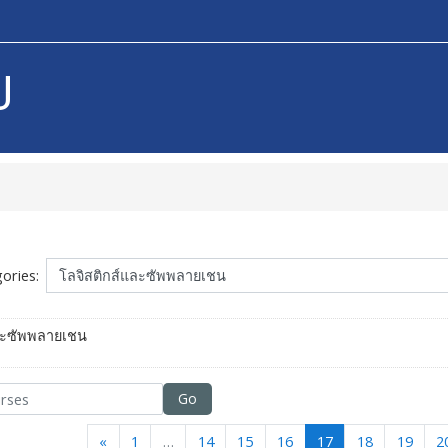
U
ories:
ละซัพพลายเชน
Go
Previous
(current)
«
1
…
14
15
16
17
18
19
2