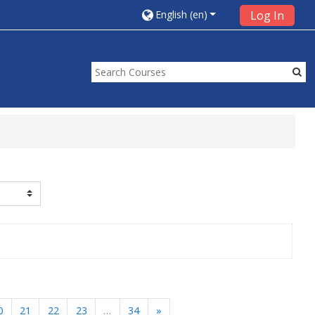
English ‎(en)‎
Log In
Next
0
21
22
23
…
34
»