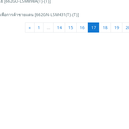
นธ์ [662GU-LSM898A(T)-(T)]
ส์เพื่อการค้าชายแดน [662GN-LSM431(T)-(T)]
Previous
(current)
«
1
…
14
15
16
17
18
19
2