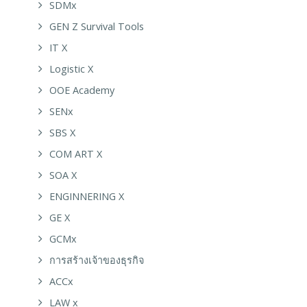
SDMx
GEN Z Survival Tools
IT X
Logistic X
OOE Academy
SENx
SBS X
COM ART X
SOA X
ENGINNERING X
GE X
GCMx
การสร้างเจ้าของธุรกิจ
ACCx
LAW x