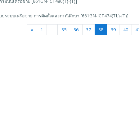
รมบนเครือข่าย [661GN-ICT480(T)-(T)]
บระบบเครือข่าย การติดตั้งและกรณีศึกษา [661GN-ICT474(TL)-(T)]
Previous
(current)
«
1
…
35
36
37
38
39
40
4