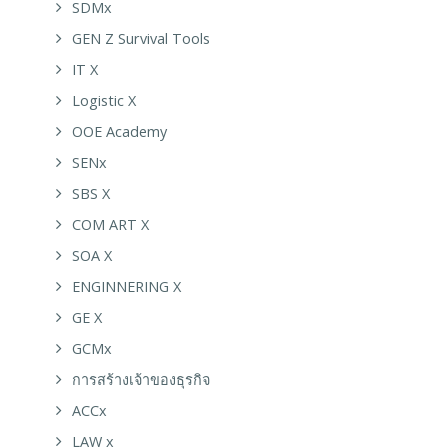
SDMx
GEN Z Survival Tools
IT X
Logistic X
OOE Academy
SENx
SBS X
COM ART X
SOA X
ENGINNERING X
GE X
GCMx
การสร้างเจ้าของธุรกิจ
ACCx
LAW x