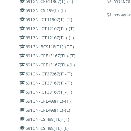
การโปรแก
691GN-CPE11967(T)-(T)
691GN-CSI199(L)-(L)
การออกแบ
691GN-ICT11967(T)-(T)
691GN-ICT12167(TL)-(T)
691GN-ICT12167(TL)-(L)
691GN-BCS118(TL)-(TT)
691GN-CPE13167(TL)-(T)
691GN-CPE13167(TL)-(L)
691GN-ICT37267(T)-(T)
691GN-ICT37167(T)-(T)
691GN-ICT33167(T)-(T)
691GN-CPE498(TL)-(T)
691GN-CPE498(TL)-(L)
691GN-CSI498(TL)-(T)
691GN-CSI498(TL)-(L)