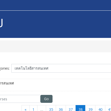
U
ories:
ารสนเทศ
Go
Previous
(current)
«
1
…
35
36
37
38
39
40
4