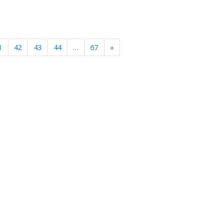
Next
1
42
43
44
…
67
»