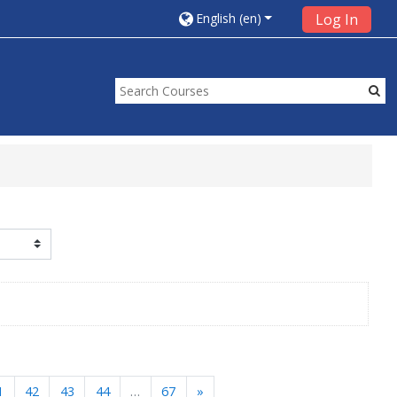
English ‎(en)‎
Log In
Next
1
42
43
44
…
67
»