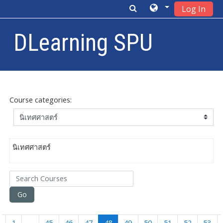
Log In
DLearning SPU
Skip to main content
Course categories:
นิเทศศาสตร์
Search Courses
Go
Previous
(current)