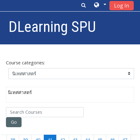
Log In
DLearning SPU
Skip to main content
Course categories:
นิเทศศาสตร์
Search Courses
Go
(current)